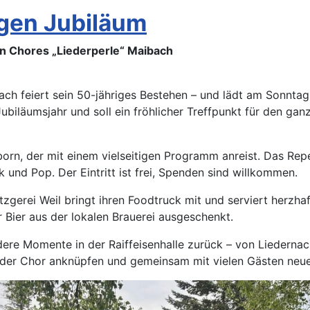
igen Jubiläum
n Chores „Liederperle“ Maibach
ch feiert sein 50-jähriges Bestehen – und lädt am Sonntag
m Jubiläumsjahr und soll ein fröhlicher Treffpunkt für den g
n, der mit einem vielseitigen Programm anreist. Das Repert
k und Pop. Der Eintritt ist frei, Spenden sind willkommen.
gerei Weil bringt ihren Foodtruck mit und serviert herzhaf
Bier aus der lokalen Brauerei ausgeschenkt.
ndere Momente in der Raiffeisenhalle zurück – von Liederna
der Chor anknüpfen und gemeinsam mit vielen Gästen neue