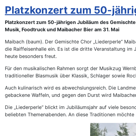
Platzkonzert zum 50-jähr
Platzkonzert zum 50-jährigen Jubiläum des Gemischte
Musik, Foodtruck und Maibacher Bier am 31. Mai
Maibach (baum). Der Gemischte Chor „Liederperle“ Maiba
die Raiffeisenhalle ein. Es ist die dritte Veranstaltung i
heute besonders freut.
Für den musikalischen Rahmen sorgt der Musikzug Wernbor
traditioneller Blasmusik über Klassik, Schlager sowie Roc
Auch kulinarisch wird es abwechslungsreich. Die Landmetz
gebackene Waffeln, und gegen den Durst wird Maibacher 
Die „Liederperle“ blickt im Jubiläumsjahr auf viele beso
beliebten Themenabenden. An diese Traditionen möchte 