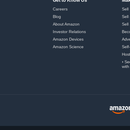
Get to Know Us
Mak
Careers
Sell
Blog
Sell
About Amazon
Sell
Investor Relations
Beco
Amazon Devices
Adve
Amazon Science
Self
Hos
›
Se
with