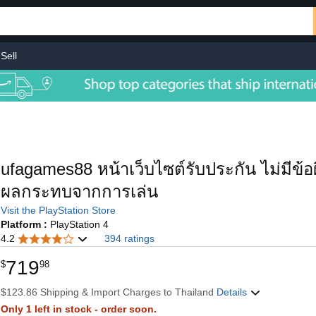
Sell
ufagames88 หน้าเว็บไซต์รับประกัน ไม่มีข้
ผลกระทบจากการเล่น
Visit the PlayStation Store
Platform :
PlayStation 4
4.2
394 ratings
719
$
98
$123.86 Shipping & Import Charges to Thailand
Details
Only 1 left in stock - order soon.