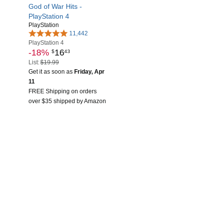
God of War Hits -
PlayStation 4
PlayStation
11,442
PlayStation 4
-18%
16
$
43
List:
$19.99
Get it as soon as
Friday, Apr
11
FREE Shipping on orders
over $35 shipped by Amazon