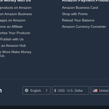
e Money with Us
Amazon Payment Produc
 products on Amazon
Amazon Business Card
 on Amazon Business
Shop with Points
 apps on Amazon
Reload Your Balance
me an Affiliate
Amazon Currency Converter
rtise Your Products
-Publish with Us
t an Amazon Hub
e More Make Money
 Us
English
$
USD - U.S. Dollar
United