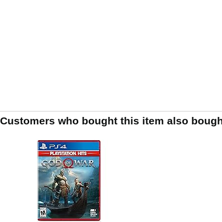
Customers who bought this item also bough