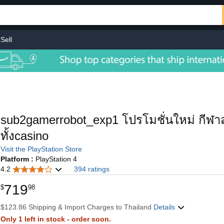
Sell
sub2gamerrobot_exp1 โปรโมชั่นใหม่ กีฬา
ทั้งcasino
Visit the PlayStation Store
Platform :
PlayStation 4
4.2
394 ratings
719
$
98
$123.86 Shipping & Import Charges to Thailand
Details
Only 1 left in stock - order soon.