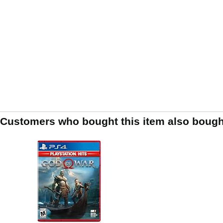
Customers who bought this item also bough