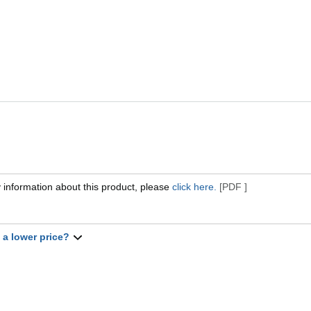
 information about this product, please
click here.
[PDF ]
t a lower price?