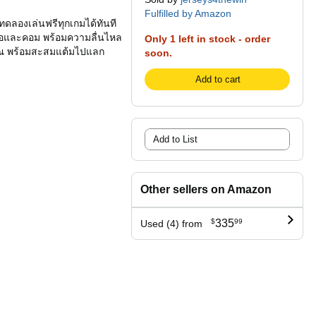
Fulfilled by Amazon
ถทดลองเล่นฟรีทุกเกมได้ทันที
อถือและคอม พร้อมความลื่นไหล
Only 1 left in stock - order
คุณ พร้อมสะสมแต้มไปแลก
soon.
Add to cart
Add to List
Other sellers on Amazon
$
335
99
Used (4) from