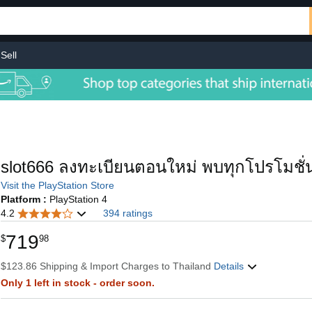
Sell
slot666 ลงทะเบียนตอนใหม่ พบทุกโปรโมชั่
Visit the PlayStation Store
Platform :
PlayStation 4
4.2
394 ratings
719
$
98
$123.86 Shipping & Import Charges to Thailand
Details
Only 1 left in stock - order soon.