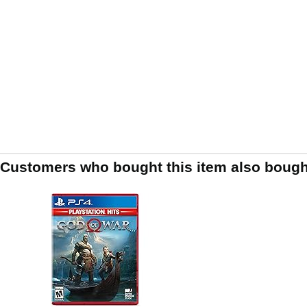
Customers who bought this item also bough