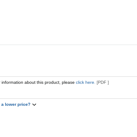
 information about this product, please
click here.
[PDF ]
t a lower price?