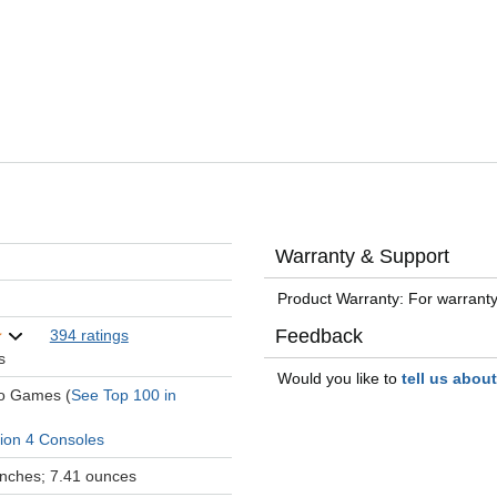
Warranty & Support
Product Warranty: For warranty
Feedback
394 ratings
s
Would you like to
tell us abou
eo Games (
See Top 100 in
tion 4 Consoles
 inches; 7.41 ounces