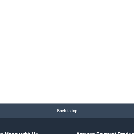
Back to top