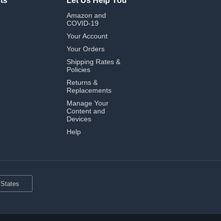
ts
Let Us Help You
Amazon and
COVID-19
Your Account
Your Orders
Shipping Rates &
Policies
Returns &
Replacements
Manage Your
Content and
Devices
Help
 States