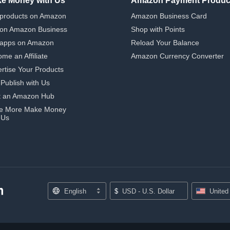
e Money with Us
Amazon Payment Produc
 products on Amazon
Amazon Business Card
 on Amazon Business
Shop with Points
 apps on Amazon
Reload Your Balance
me an Affiliate
Amazon Currency Converter
rtise Your Products
-Publish with Us
t an Amazon Hub
e More Make Money
 Us
English
$
USD - U.S. Dollar
United