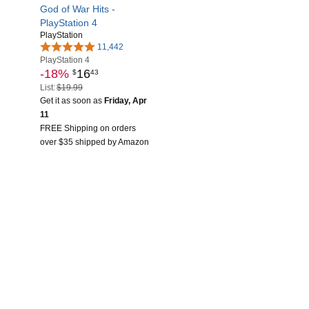
God of War Hits -
PlayStation 4
PlayStation
11,442
PlayStation 4
-18%
16
$
43
List:
$19.99
Get it as soon as
Friday, Apr
11
FREE Shipping on orders
over $35 shipped by Amazon