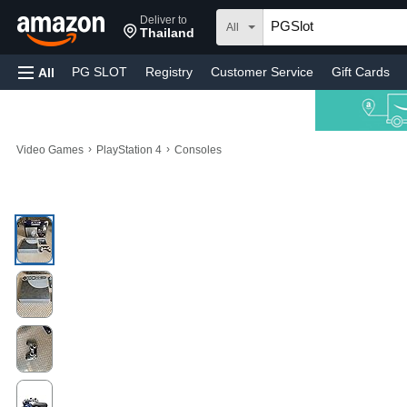
Deliver to
All
Thailand
PG SLOT
Registry
Customer Service
Gift Cards
All
›
›
Video Games
PlayStation 4
Consoles