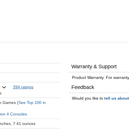
Warranty & Support
Product Warranty: For warranty
Feedback
394 ratings
s
Would you like to
tell us abou
eo Games (
See Top 100 in
tion 4 Consoles
 inches; 7.41 ounces