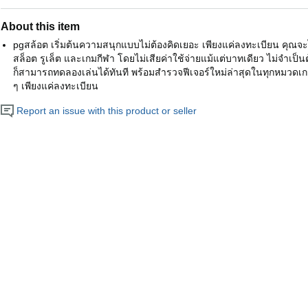
About this item
pgสล้อต เริ่มต้นความสนุกแบบไม่ต้องคิดเยอะ เพียงแค่ลงทะเบียน คุณจะ
สล็อต รูเล็ต และเกมกีฬา โดยไม่เสียค่าใช้จ่ายแม้แต่บาทเดียว ไม่จำเป็
ก็สามารถทดลองเล่นได้ทันที พร้อมสำรวจฟีเจอร์ใหม่ล่าสุดในทุกหมวดเกม
ๆ เพียงแค่ลงทะเบียน
Report an issue with this product or seller