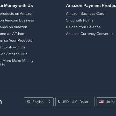
e Money with Us
Amazon Payment Produc
 products on Amazon
Amazon Business Card
 on Amazon Business
Shop with Points
 apps on Amazon
Reload Your Balance
me an Affiliate
Amazon Currency Converter
rtise Your Products
-Publish with Us
t an Amazon Hub
e More Make Money
 Us
English
$
USD - U.S. Dollar
United