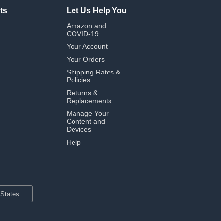
ts
Let Us Help You
Amazon and
COVID-19
Your Account
Your Orders
Shipping Rates &
Policies
Returns &
Replacements
Manage Your
Content and
Devices
Help
 States