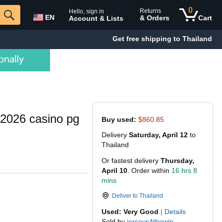
0
Returns
Hello, sign in
EN
& Orders
Cart
Account & Lists
Get free shipping to Thailand
 2026 casino pg
Buy used:
$860.85
Delivery
Saturday, April 12
to
Thailand
Or fastest delivery
Thursday,
April 10
. Order within
16 hrs 8
mins
Deliver to
Thailand
Used: Very Good
|
Details
Sold by
jerseys4thewin