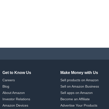
Get to Know Us
Make Money with Us
Careers
Sell products on Amazon
Blog
Sell on Amazon Business
About Amazon
Sell apps on Amazon
Investor Relations
Become an Affiliate
Amazon Devices
Advertise Your Products