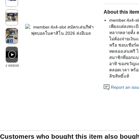
About this ite
member.4x4-slo
เพียงแค่ลงทะเบ
หลากหลายทั้ง ค
ไม่ต้องจ่ายเงิน
หรือ ชอบเชียร์ผ
ทดลองเล่นฟรี ไม
สมาชิกที่ออกแบ
อาทิ ของขวัญแต
2 VIDEOS
ตลอดเวลา พร้อม
ลิขสิทธิ์แท้
Report an issue
Customers who bought this item also bough