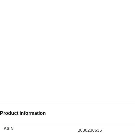
Product information
ASIN
B030236635