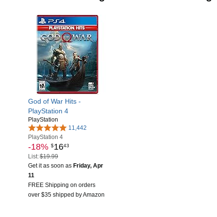
God of War Hits -
PlayStation 4
PlayStation
11,442
PlayStation 4
-18%
16
$
43
List:
$19.99
Get it as soon as
Friday, Apr
11
FREE Shipping on orders
over $35 shipped by Amazon