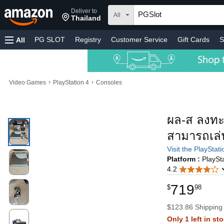
Deliver to
All
Thailand
PG SLOT
Registry
Customer Service
Gift Cards
S
All
›
›
Video Games
PlayStation 4
Consoles
ผล-ส ลงทะ
สามารถเล่
Visit the PlayStat
Platform :
PlaySt
4.2
719
$
98
$123.86 Shipping
Only 1 left in st