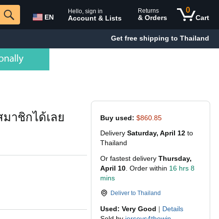
0
Returns
Hello, sign in
EN
& Orders
Cart
Account & Lists
Get free shipping to Thailand
สมาชิกได้เลย
Buy used:
$860.85
Delivery
Saturday, April 12
to
Thailand
Or fastest delivery
Thursday,
April 10
. Order within
16 hrs 8
mins
Deliver to
Thailand
Used: Very Good
|
Details
Sold by
jerseys4thewin