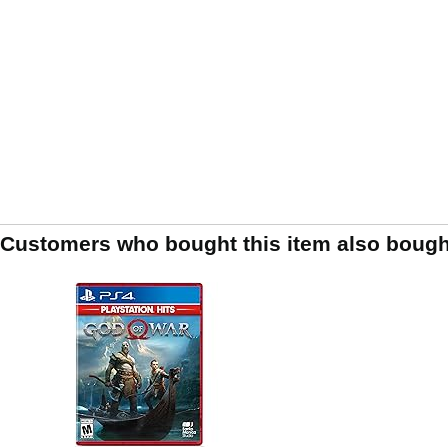
Customers who bought this item also bough