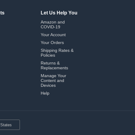
ts
Let Us Help You
Amazon and
COVID-19
Your Account
Your Orders
Shipping Rates &
Policies
Returns &
Replacements
Manage Your
Content and
Devices
Help
 States