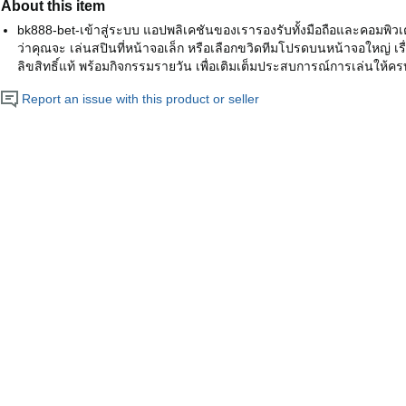
About this item
bk888-bet-เข้าสู่ระบบ แอปพลิเคชันของเรารองรับทั้งมือถือและคอมพิวเตอร
ว่าคุณจะ เล่นสปินที่หน้าจอเล็ก หรือเลือกขวิดทีมโปรดบนหน้าจอใหญ่ เรื
ลิขสิทธิ์แท้ พร้อมกิจกรรมรายวัน เพื่อเติมเต็มประสบการณ์การเล่นให้ครบ
Report an issue with this product or seller