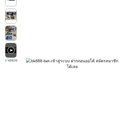
2 VIDEOS