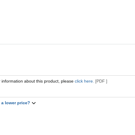
 information about this product, please
click here.
[PDF ]
t a lower price?