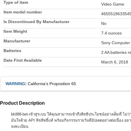
Type of item
Video Game
Item model number
465551863354
Is Discontinued By Manufacturer
No
Item Weight
7.4 ounces
Manufacturer
Sony Computer 
Batteries
2 AA batteries r
Date First Available
March 6, 2018
WARNING
:
California’s Proposition 65
Product Description
bk888-bet-เข้าสู่ระบบ ให้คุณสามารถเข้าถึงสิทธิประโยชน์อย่างเต็มที่ ไม
มั่นใจด้วย API ลิขสิทธิ์แท้ พร้อมกิจกรรมรายวันที่อัปเดตอย่างต่อเนื่อง 
ลงทะเบียน