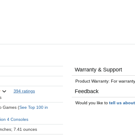
Warranty & Support
Product Warranty: For warranty
Feedback
394 ratings
s
Would you like to
tell us abou
eo Games (
See Top 100 in
tion 4 Consoles
 inches; 7.41 ounces