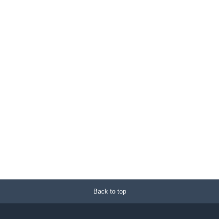
Back to top