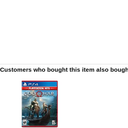
Customers who bought this item also bough