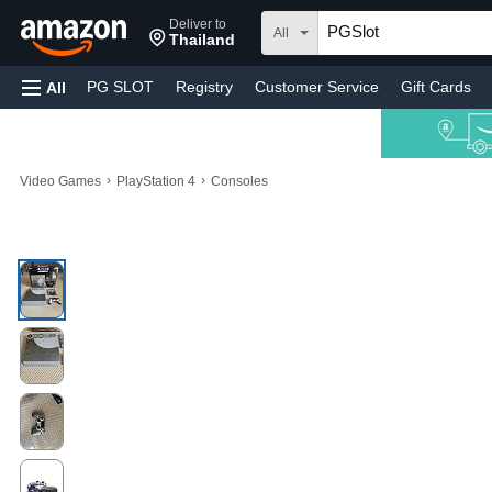
Deliver to
All
Thailand
PG SLOT
Registry
Customer Service
Gift Cards
All
›
›
Video Games
PlayStation 4
Consoles