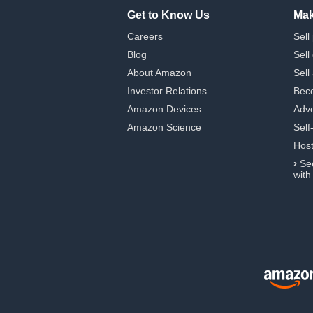
Get to Know Us
Mak
Careers
Sell
Blog
Sell
About Amazon
Sell
Investor Relations
Beco
Amazon Devices
Adve
Amazon Science
Self
Hos
›
Se
with