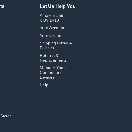
ts
Let Us Help You
Amazon and
COVID-19
Your Account
Your Orders
Shipping Rates &
Policies
Returns &
Replacements
Manage Your
Content and
Devices
Help
 States