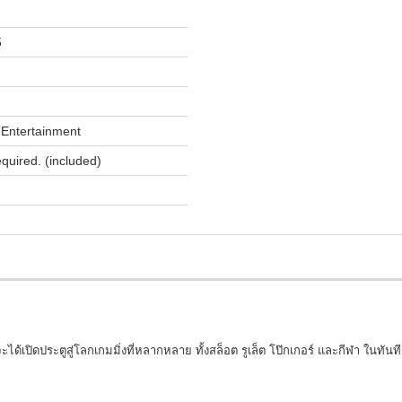
5
Entertainment
equired. (included)
ะได้เปิดประตูสู่โลกเกมมิ่งที่หลากหลาย ทั้งสล็อต รูเล็ต โป๊กเกอร์ และกีฬา ในทัน