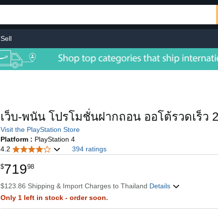
Sell
เว็บ-พนัน โปรโมชั่นฝากถอน ออโต้รวดเร็ว 
Visit the PlayStation Store
Platform :
PlayStation 4
4.2
394 ratings
719
$
98
$123.86 Shipping & Import Charges to Thailand
Details
Only 1 left in stock - order soon.