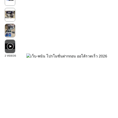
2 VIDEOS