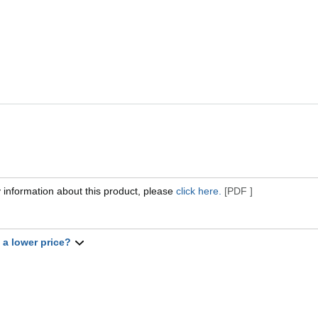
 information about this product, please
click here.
[PDF ]
t a lower price?