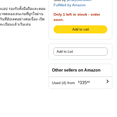
Fulfilled by Amazon
แอป รองรับทั้งมือถือและคอม
าทดลองเล่นเกมที่ถูกใจผ่าน
Only 1 left in stock - order
นที่อัปเดตอย่างต่อเนื่อง เปิด
soon.
ะเบียนแล้วเริ่มเล่น
Add to cart
Add to List
Other sellers on Amazon
$
335
99
Used (4) from