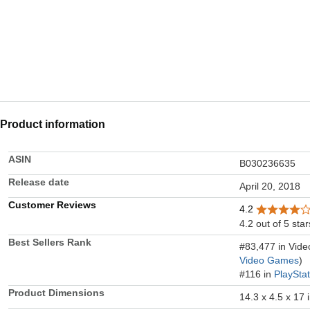
Product information
ASIN
B030236635
Release date
April 20, 2018
Customer Reviews
4.2
4.2 out of 5 star
Best Sellers Rank
#83,477 in Vid
Video Games
)
#116 in
PlaySta
Product Dimensions
14.3 x 4.5 x 17