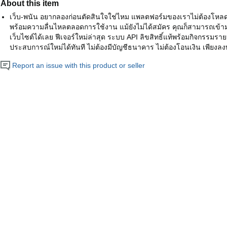
About this item
เว็บ-พนัน อยากลองก่อนตัดสินใจใช่ไหม แพลตฟอร์มของเราไม่ต้องโหลด
พร้อมความลื่นไหลตลอดการใช้งาน แม้ยังไม่ได้สมัคร คุณก็สามารถเข้าม
เว็บไซต์ได้เลย ฟีเจอร์ใหม่ล่าสุด ระบบ API ลิขสิทธิ์แท้พร้อมกิจกรรมรายวั
ประสบการณ์ใหม่ได้ทันที ไม่ต้องมีบัญชีธนาคาร ไม่ต้องโอนเงิน เพียงลงท
Report an issue with this product or seller