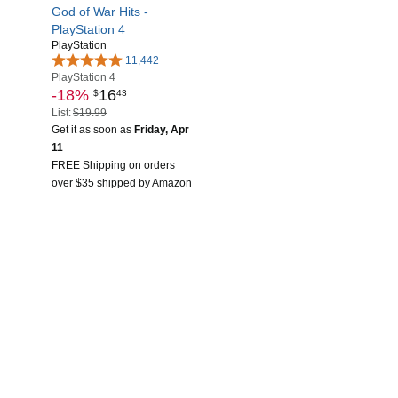
God of War Hits -
PlayStation 4
PlayStation
11,442
PlayStation 4
-18%
16
$
43
List:
$19.99
Get it as soon as
Friday, Apr
11
FREE Shipping on orders
over $35 shipped by Amazon