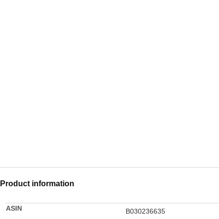
Product information
ASIN
B030236635