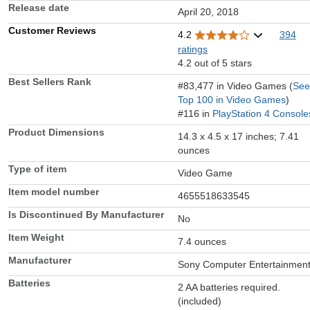
Release date
April 20, 2018
Customer Reviews
4.2
394
ratings
4.2 out of 5 stars
Best Sellers Rank
#83,477 in Video Games (
See
Top 100 in Video Games
)
#116 in
PlayStation 4 Console
Product Dimensions
14.3 x 4.5 x 17 inches; 7.41
ounces
Type of item
Video Game
Item model number
4655518633545
Is Discontinued By Manufacturer
No
Item Weight
7.4 ounces
Manufacturer
Sony Computer Entertainmen
Batteries
2 AA batteries required.
(included)