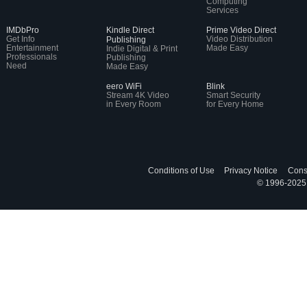
Computing
Services
IMDbPro
Kindle Direct
Prime Video Direct
Get Info
Video Distribution
Publishing
Entertainment
Made Easy
Indie Digital & Print
Professionals
Publishing
Need
Made Easy
eero WiFi
Blink
Stream 4K Video
Smart Security
in Every Room
for Every Home
Conditions of Use
Privacy Notice
Cons
© 1996-2025, 