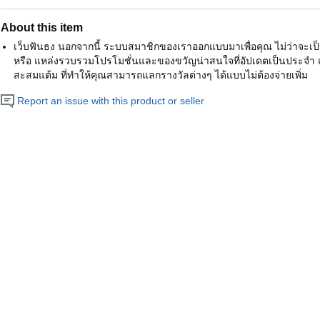
About this item
เว็บฟันธง นอกจากนี้ ระบบสมาชิกของเราออกแบบมาเพื่อคุณ ไม่ว่าจะเ
หรือ แหล่งรวบรวมโปรโมชั่นและของขวัญน่าสนใจที่อัปเดตเป็นประจำ และ
สะสมแต้ม ที่ทำให้คุณสามารถแลกรางวัลต่างๆ ได้แบบไม่ต้องจ่ายเพิ่ม
Report an issue with this product or seller