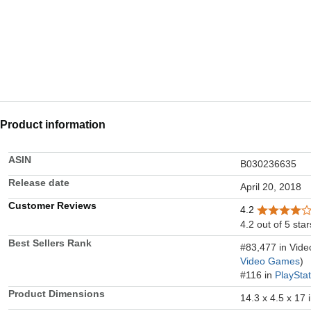
Product information
ASIN
B030236635
Release date
April 20, 2018
Customer Reviews
4.2
4.2 out of 5 star
Best Sellers Rank
#83,477 in Vid
Video Games
)
#116 in
PlaySta
Product Dimensions
14.3 x 4.5 x 17