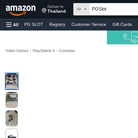
Deliver to
All
Thailand
PG SLOT
Registry
Customer Service
Gift Cards
All
›
›
Video Games
PlayStation 4
Consoles