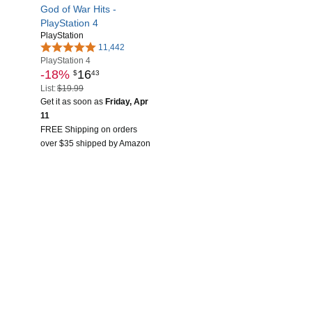
God of War Hits -
PlayStation 4
PlayStation
11,442
PlayStation 4
-18%
16
$
43
List:
$19.99
Get it as soon as
Friday, Apr
11
FREE Shipping on orders
over $35 shipped by Amazon