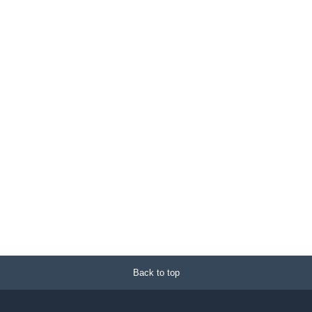
Back to top