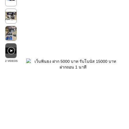
2 VIDEOS