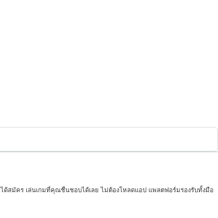
่ได้สมัคร เล่นเกมที่คุณชื่นชอบได้เลย ไม่ต้องโหลดแอป แพลตฟอร์มรองรับทั้งมือ