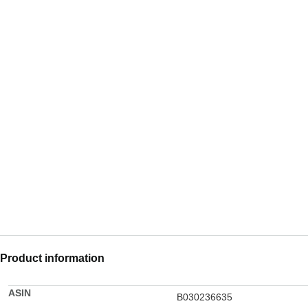
Product information
ASIN
B030236635