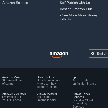
Amazon Science
Self-Publish with Us
Host an Amazon Hub
›
See More Make Money
with Us
English
Amazon Music
Amazon Ads
6pm
Stream millions
Reach customers
Score deals
of songs
wherever they
on fashion brands
spend their time
Amazon Business
AmazonGlobal
Amazon Web
Everything For
Ship Orders
Services
Your Business
Internationally
Scalable Cloud
Computing
Services