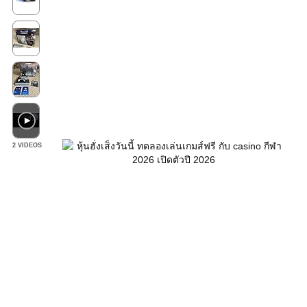
2 VIDEOS