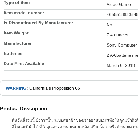
Type of item
Video Game
Item model number
465551863354
Is Discontinued By Manufacturer
No
Item Weight
7.4 ounces
Manufacturer
Sony Computer 
Batteries
2 AA batteries r
Date First Available
March 6, 2018
WARNING
:
California’s Proposition 65
Product Description
หุ้นฮั่งเส็งวันนี้ ยิ่งกว่านั้น ระบบสมาชิกของเราออกแบบมาเพื่อให้คุณเข้
สิโนและกีฬาได้ ที่นี่ คุณอาจจะชอบหมุนวงล้อ สปินสล็อต หรือถ้าชอบความท