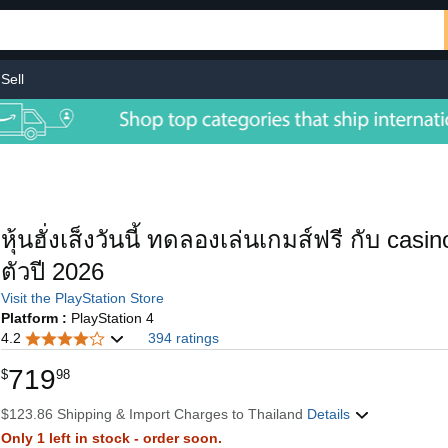
Sell
หุ้นฮั่งเส็งวันนี้ ทดลองเล่นเกมส์ฟรี กับ casi
ตัวปี 2026
Visit the PlayStation Store
Platform :
PlayStation 4
4.2
394 ratings
719
$
98
$123.86 Shipping & Import Charges to Thailand
Details
Only 1 left in stock - order soon.