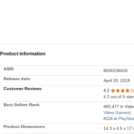
Product information
ASIN
B030236635
Release date
April 20, 2018
Customer Reviews
4.2
4.2 out of 5 star
Best Sellers Rank
#83,477 in Vid
Video Games
)
#116 in
PlaySta
Product Dimensions
14.3 x 4.5 x 17