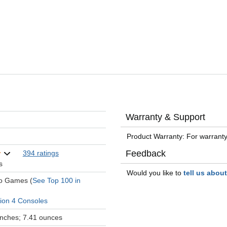
Warranty & Support
Product Warranty: For warranty
Feedback
394 ratings
s
Would you like to
tell us abou
eo Games (
See Top 100 in
tion 4 Consoles
 inches; 7.41 ounces