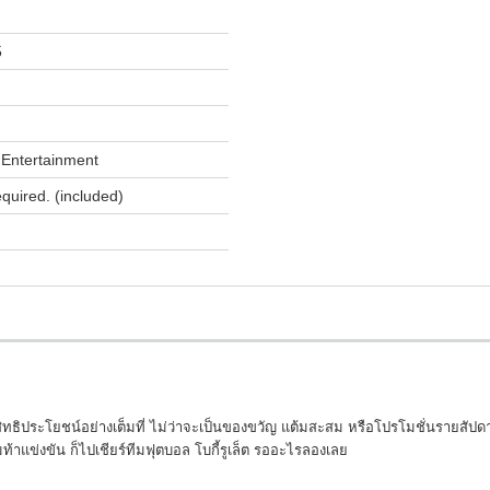
5
Entertainment
equired. (included)
าถึงสิทธิประโยชน์อย่างเต็มที่ ไม่ว่าจะเป็นของขวัญ แต้มสะสม หรือโปรโมชั่นรายสั
้าแข่งขัน ก็ไปเชียร์ทีมฟุตบอล โบกี้รูเล็ต รออะไรลองเลย