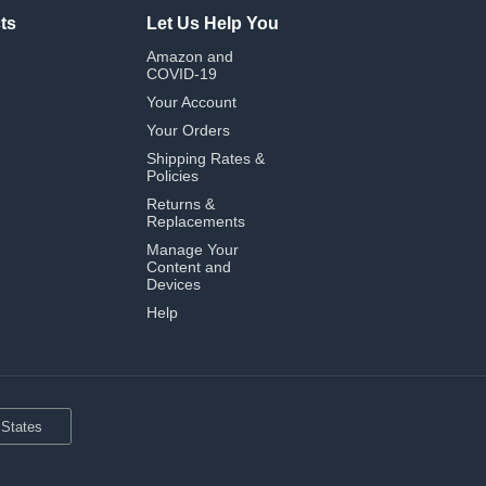
ts
Let Us Help You
Amazon and
COVID-19
Your Account
Your Orders
Shipping Rates &
Policies
Returns &
Replacements
Manage Your
Content and
Devices
Help
 States