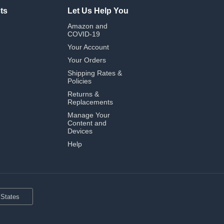
ts
Let Us Help You
Amazon and
COVID-19
Your Account
Your Orders
Shipping Rates &
Policies
Returns &
Replacements
Manage Your
Content and
Devices
Help
 States