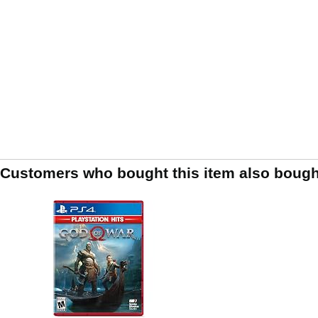
Customers who bought this item also bough