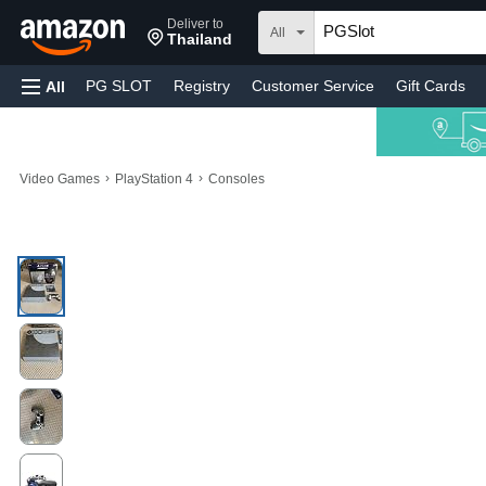
Deliver to
All
Thailand
PG SLOT
Registry
Customer Service
Gift Cards
All
›
›
Video Games
PlayStation 4
Consoles