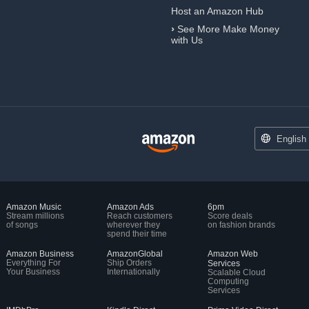
Host an Amazon Hub
›
See More Make Money
with Us
English
Amazon Music
Amazon Ads
6pm
Stream millions
Reach customers
Score deals
of songs
wherever they
on fashion brands
spend their time
Amazon Business
AmazonGlobal
Amazon Web
Everything For
Ship Orders
Services
Your Business
Internationally
Scalable Cloud
Computing
Services