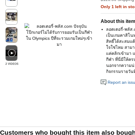
Only 1 left in st
About this ite
ลอตเตอรี่-พลัส
เป็นเกมคาสิโนห
สิทธิ์ได้สะสม
ใจใช่ไหม สามาร
แค่คลิกเข้ามา
กีฬา ที่นี่มีใ
2 VIDEOS
นอกจากความน่ารั
กิจกรรมรายวันที
Report an issue
Customers who bought this item also bough