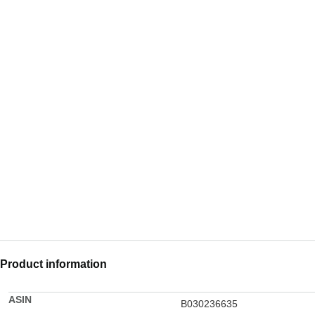
Product information
ASIN
B030236635