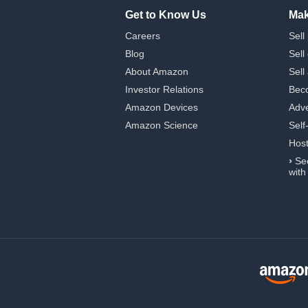
Get to Know Us
Mak
Careers
Sell
Blog
Sell
About Amazon
Sell
Investor Relations
Beco
Amazon Devices
Adve
Amazon Science
Self
Hos
›
Se
with