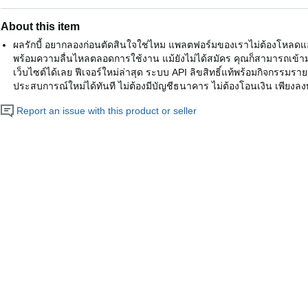
About this item
ผลรักบี้ อยากลองก่อนตัดสินใจใช่ไหม แพลตฟอร์มของเราไม่ต้องโหลดแอ
พร้อมความลื่นไหลตลอดการใช้งาน แม้ยังไม่ได้สมัคร คุณก็สามารถเข้าม
เว็บไซต์ได้เลย ฟีเจอร์ใหม่ล่าสุด ระบบ API ลิขสิทธิ์แท้พร้อมกิจกรรมรายวั
ประสบการณ์ใหม่ได้ทันที ไม่ต้องมีบัญชีธนาคาร ไม่ต้องโอนเงิน เพียงลงท
Report an issue with this product or seller