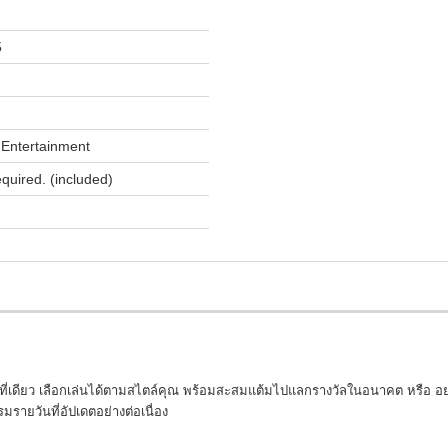
5
Entertainment
equired. (included)
ที่เดียว เลือกเล่นได้ตามสไตล์คุณ พร้อมสะสมแต้มไปแลกรางวัลในอนาคต หรือ อยา
มรายวันที่อัปเดตอย่างต่อเนื่อง