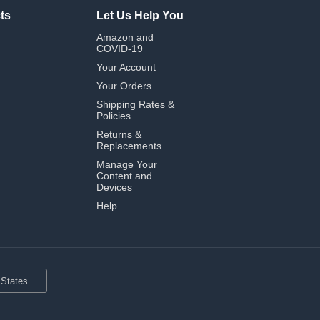
ts
Let Us Help You
Amazon and
COVID-19
Your Account
Your Orders
Shipping Rates &
Policies
Returns &
Replacements
Manage Your
Content and
Devices
Help
 States