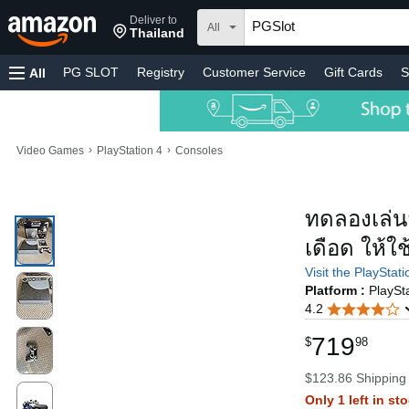
Deliver to
All
Thailand
PG SLOT
Registry
Customer Service
Gift Cards
S
All
›
›
Video Games
PlayStation 4
Consoles
ทดลองเล่น
เดือด ให้ใ
Visit the PlayStat
Platform :
PlaySt
4.2
719
$
98
$123.86 Shipping
Only 1 left in st