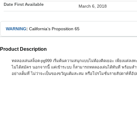
Date First Available
March 6, 2018
WARNING
:
California’s Proposition 65
Product Description
ทดลองเล่นสล็อต-pg999 เริ่มต้นความสนุกแบบไม่ต้องคิดเยอะ เพียงแค่ลงทะ
ไม่ได้สมัคร นอกจากนี้ แค่เข้าระบบ ก็สามารถทดลองเล่นได้ทันที พร้อมส
อย่างเต็มที่ ไม่ว่าจะเป็นของขวัญแต้มสะสม หรือโปรโมชั่นรายสัปดาห์ที่อั