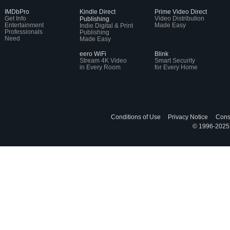
IMDbPro
Kindle Direct
Prime Video Direct
Get Info
Video Distribution
Publishing
Entertainment
Made Easy
Indie Digital & Print
Professionals
Publishing
Need
Made Easy
eero WiFi
Blink
Stream 4K Video
Smart Security
in Every Room
for Every Home
Conditions of Use
Privacy Notice
Cons
© 1996-2025, 