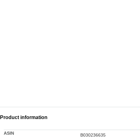
Product information
ASIN
B030236635