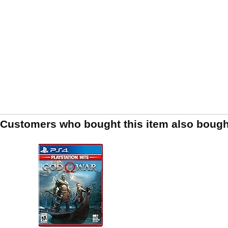
Customers who bought this item also bough