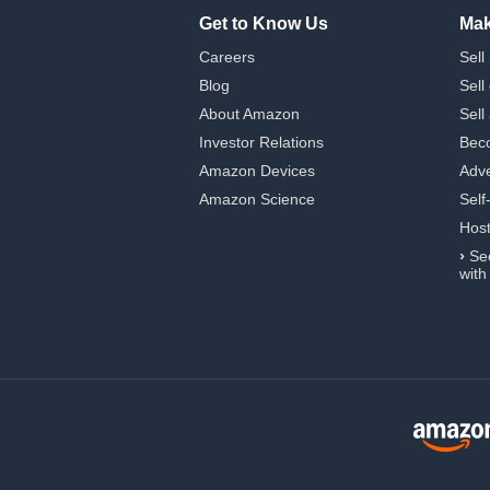
Get to Know Us
Mak
Careers
Sell
Blog
Sell
About Amazon
Sell
Investor Relations
Beco
Amazon Devices
Adve
Amazon Science
Self
Hos
›
Se
with