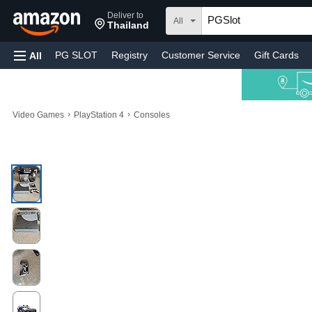
Deliver to
All
Thailand
PG SLOT
Registry
Customer Service
Gift Cards
All
›
›
Video Games
PlayStation 4
Consoles