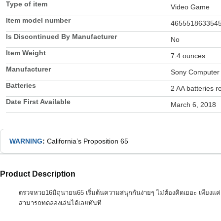
Type of item
Video Game
Item model number
465551863354
Is Discontinued By Manufacturer
No
Item Weight
7.4 ounces
Manufacturer
Sony Computer 
Batteries
2 AA batteries r
Date First Available
March 6, 2018
WARNING
:
California’s Proposition 65
Product Description
ตรวจหวย16มิถุนายน65 เริ่มต้นความสนุกกันง่ายๆ ไม่ต้องคิดเยอะ เพียงแค่ล
สามารถทดลองเล่นได้เลยทันที