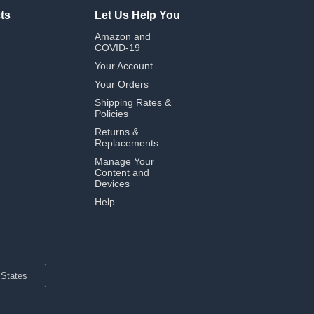
ts
Let Us Help You
Amazon and
COVID-19
Your Account
Your Orders
Shipping Rates &
Policies
Returns &
Replacements
Manage Your
Content and
Devices
Help
 States