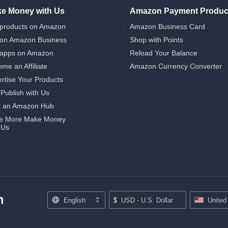
e Money with Us
Amazon Payment Produc
 products on Amazon
Amazon Business Card
 on Amazon Business
Shop with Points
 apps on Amazon
Reload Your Balance
me an Affiliate
Amazon Currency Converter
rtise Your Products
-Publish with Us
t an Amazon Hub
e More Make Money
 Us
English
$
USD - U.S. Dollar
United