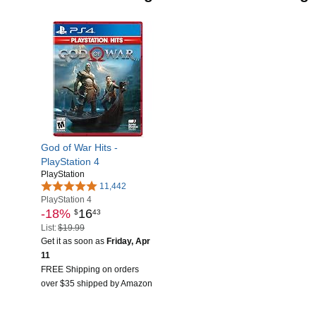
God of War Hits -
PlayStation 4
PlayStation
11,442
PlayStation 4
-18%
16
$
43
List:
$19.99
Get it as soon as
Friday, Apr
11
FREE Shipping on orders
over $35 shipped by Amazon