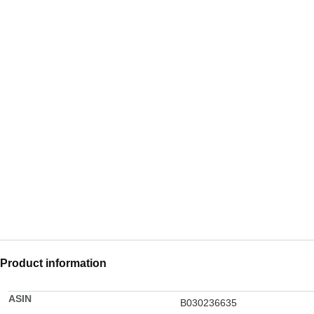
Product information
ASIN
B030236635