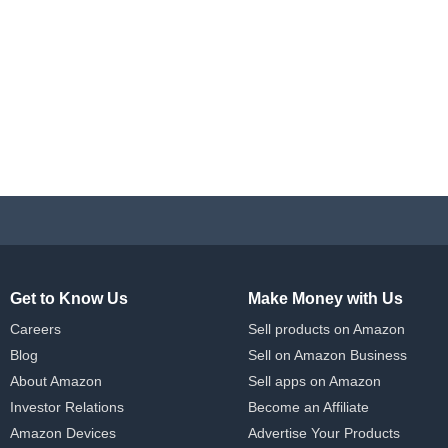
Get to Know Us
Make Money with Us
Careers
Sell products on Amazon
Blog
Sell on Amazon Business
About Amazon
Sell apps on Amazon
Investor Relations
Become an Affiliate
Amazon Devices
Advertise Your Products