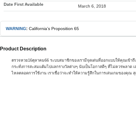
Date First Available
March 6, 2018
WARNING
:
California’s Proposition 65
Product Description
ตรวจหวย16ตุลาคม66 ระบบสมาชิกของเรามีจุดเด่นที่ออกแบบให้คุณเข้าถึงสิท
กระทั่งการสะสมแต้มไปแลกรางวัลต่างๆ นับเป็นโอกาสดีๆ ที่ไม่ควรพลาด เ
ไหลตลอดการใช้งาน เราเชื่อว่าจะทำให้ความรู้สึกในการเล่นเกมของคุณ 