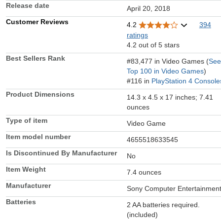
Release date
April 20, 2018
Customer Reviews
4.2
394
ratings
4.2 out of 5 stars
Best Sellers Rank
#83,477 in Video Games (
See
Top 100 in Video Games
)
#116 in
PlayStation 4 Console
Product Dimensions
14.3 x 4.5 x 17 inches; 7.41
ounces
Type of item
Video Game
Item model number
4655518633545
Is Discontinued By Manufacturer
No
Item Weight
7.4 ounces
Manufacturer
Sony Computer Entertainmen
Batteries
2 AA batteries required.
(included)