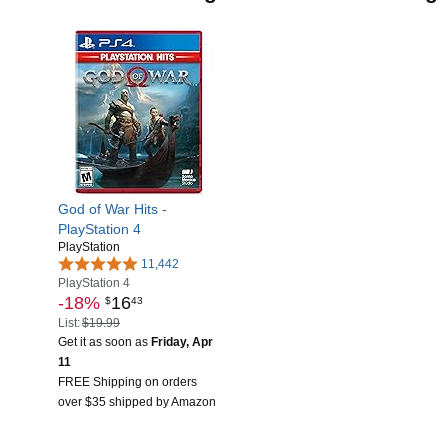
God of War Hits -
PlayStation 4
PlayStation
11,442
PlayStation 4
-18%
16
$
43
List:
$19.99
Get it as soon as
Friday, Apr
11
FREE Shipping on orders
over $35 shipped by Amazon