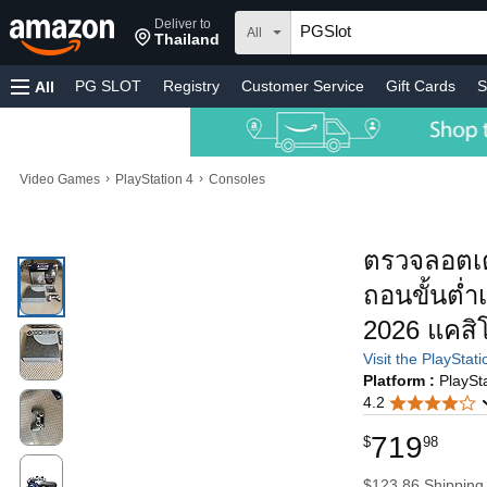
Deliver to
All
Thailand
PG SLOT
Registry
Customer Service
Gift Cards
S
All
›
›
Video Games
PlayStation 4
Consoles
ตรวจลอตเต
ถอนขั้นต่
2026 แคสิ
Visit the PlayStat
Platform :
PlaySt
4.2
719
$
98
$123.86 Shipping